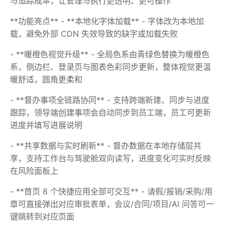
与追踪成本，让管理与执行更透明、更可操作
**功能亮点** - **本地化字体加载** - 字体改为本地加
载，避免外部 CDN 失效导致的缺字或加载失败
- **暖橙色视觉升级** - 全局色系由青绿色替换为暖橙色
系，侧边栏、登录页与图表色彩同步更新，整体视觉更温
暖舒适，圆角更柔和
- **督办事项全链路协同** - 支持跨端新建、同步与进度
跟踪，领导端创建事项会自动同步到员工端，员工可更新
进度并填写进展说明
- **共享数据与实时刷新** - 督办数据在本地存储层共
享，支持工作台与驾驶舱双向读写，进度变化可实时反映
在风险面板上
- **首页 8 个快捷应用全部可交互** - 请假/报销/采购/用
章可直接弹出对应审批表单，会议/合同/项目/AI 问答可一
键跳转到对应页面