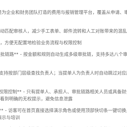
N费控是为企业和财务团队打造的费用与报销管理平台，覆盖从申请
动匹配审核人，减少手工表单、邮件流转和人工对账带来的混乱
，方便无配置地检验业务流程与权限控制
*统一审批链路** - 按金额和规则自动生成多级审批链，支持多达八
* - 支持按部门层级查找负责人；当提单人为负责人时自动跳过对
与权限控制** - 只有提单人、承担人、审批链路相关人员或具备
看到明确的无权提示，避免信息泄露
验** - 访客可在首页直接选择演示角色或使用顶部快切条一键切
演示与培训