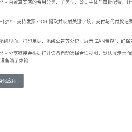
子** - 内置真实感的费用分类、子类型、公司主体与审批配置，
款统一化** - 支持发票 OCR 提取并映射关键字段，支付与代付
* - 系统界面、打印单据、系统公告等处统一展示“ZAN费控”，确
持** - 分享链接会根据打开设备自动选择合适视图，默认展示桌
设备演示体验
类似应用