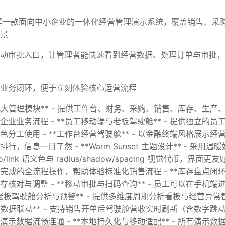
管家是一款面向中小企业的一体化经营管理演示系统，覆盖销售、采
景
动审批入口，让管理者能快速看到经营数据、处理订单与审批，
业务闭环，便于立刻体验核心运营流程
*完整九大管理模块** - 提供工作台、财务、采购、销售、库存、生
业业务流程 - **员工移动端与老板驾驶舱** - 提供独立的
分工使用 - **工作台经营驾驶舱** - 以金融终端风格展示经营
，信息一目了然 - **Warm Sunset 主题设计** - 采
/info/link 语义色与 radius/shadow/spacing 视觉代币，界
单到完成的全流程操作，帮助体验标准化销售流程 - **库存盘点闭环
核对与调整 - **移动审批与扫码查询** - 员工可以在手机
**老板驾驶舱分析与预警** - 提供多维度周期分析看板与经营异
实时数据联动** - 支持销售开单后驾驶舱营收实时刷新（含数字
示数据流畅连通 - **本地持久化与移动适配** - 所有演示