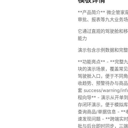
**产品简介** 微企
审批、报表等九大业务场
它通过直观的驾驶舱和移
能力
演示包含示例数据和完整
**功能亮点** - *
块的演示场景，覆盖常见企
驾驶舱入口，便于不同角色
收趋势、预警待办与商品排行
套 success/warning
程向导** - 演示从开
存闭环演示，便于模拟库存
查询商品/单据信息 - 
速发现问题 - **跨端
批与后台即时同步，三端演