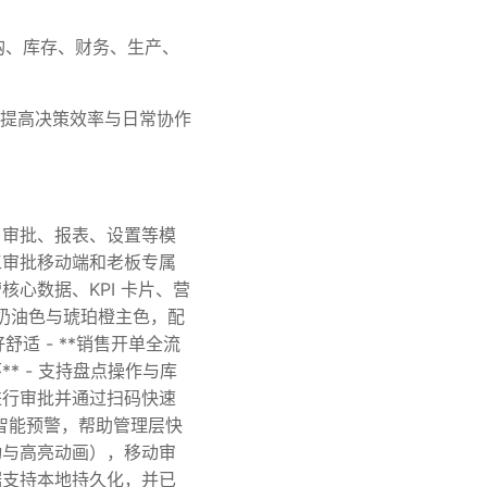
购、库存、财务、生产、
提高决策效率与日常协作
产、审批、报表、设置等模
员工审批移动端和老板专属
核心数据、KPI 卡片、营
用温暖奶油色与琥珀橙主色，配
面更友好舒适 - **销售开单全流
** - 支持盘点操作与库
端进行审批并通过扫码快速
常智能预警，帮助管理层快
跳动与高亮动画），移动审
数据支持本地持久化，并已