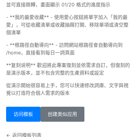
並可直接跳轉，畫面顯示 01/20 格式的進度指示
- **我的最愛收藏** - 使用愛心按鈕將單字加入「我的最
愛」，可從收藏清單或收藏抽屜打開、移除單項或清空整
個清單
- **根路徑自動導向** - 訪問網站根路徑會自動導向到
/home，直接看到每日一詞頁面
**复刻说明** 歡迎將此專案復刻並依需求自訂，但復刻的
是演示版本，並不包含完整的生產資料或設定
從演示開始很容易上手，您可以快速修改詞庫、文字與視
覺以打造符合個人需求的版本
访问模板
创建类似应用
← 返回模板列表