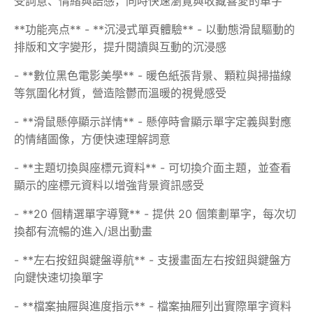
受詞意、情緒與語感，同時快速瀏覽與收藏喜愛的單字
**功能亮点** - **沉浸式單頁體驗** - 以動態滑鼠驅動的
排版和文字變形，提升閱讀與互動的沉浸感
- **數位黑色電影美學** - 暖色紙張背景、顆粒與掃描線
等氛圍化材質，營造陰鬱而溫暖的視覺感受
- **滑鼠懸停顯示詳情** - 懸停時會顯示單字定義與對應
的情緒圖像，方便快速理解詞意
- **主題切換與座標元資料** - 可切換介面主題，並查看
顯示的座標元資料以增強背景資訊感受
- **20 個精選單字導覽** - 提供 20 個策劃單字，每次切
換都有流暢的進入/退出動畫
- **左右按鈕與鍵盤導航** - 支援畫面左右按鈕與鍵盤方
向鍵快速切換單字
- **檔案抽屜與進度指示** - 檔案抽屜列出實際單字資料